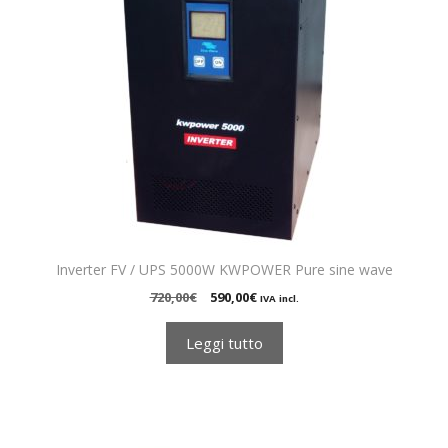
Inverter FV / UPS 5000W KWPOWER Pure sine wave
Il
Il
720,00
€
590,00
€
IVA incl.
prezzo
prezzo
originale
attuale
Leggi tutto
era:
è:
720,00€.
590,00€.