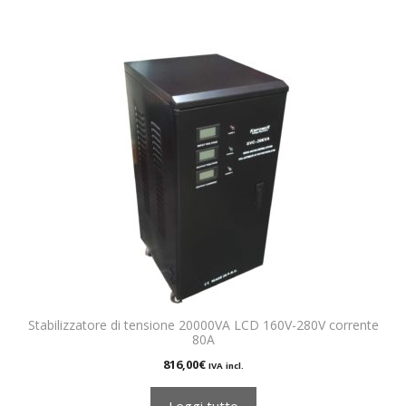
Stabilizzatore di tensione 20000VA LCD 160V-280V corrente
80A
816,00
€
IVA incl.