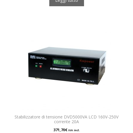
Leggi tutto
Stabilizzatore di tensione DVD5000VA LCD 160V-250V
corrente 20A
371,70
€
IVA incl.