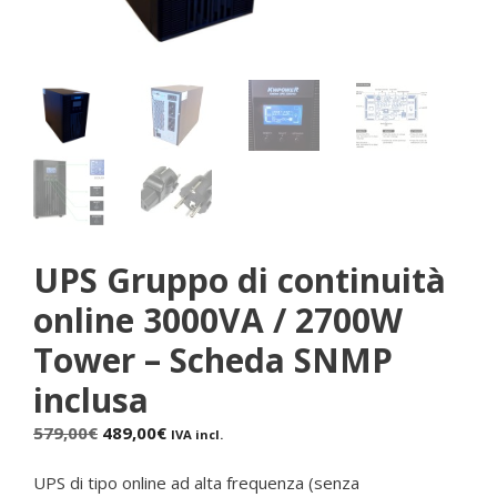
UPS Gruppo di continuità
online 3000VA / 2700W
Tower – Scheda SNMP
inclusa
Il
Il
579,00
€
489,00
€
IVA incl.
prezzo
prezzo
originale
attuale
UPS di tipo online ad alta frequenza (senza