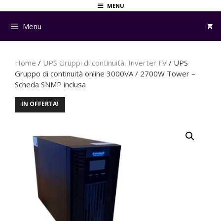
Vai
MENU
al
Menu
contenuto
Home
/
UPS Gruppi di continuità, Inverter FV
/ UPS
Gruppo di continuità online 3000VA / 2700W Tower –
Scheda SNMP inclusa
IN OFFERTA!