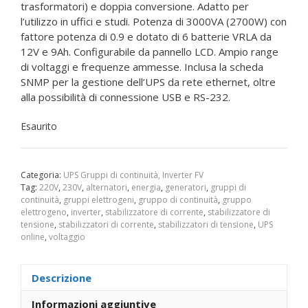
era:
è:
trasformatori) e doppia conversione. Adatto per
579,00€.
489,00€.
l’utilizzo in uffici e studi. Potenza di 3000VA (2700W) con
fattore potenza di 0.9 e dotato di 6 batterie VRLA da
12V e 9Ah. Configurabile da pannello LCD. Ampio range
di voltaggi e frequenze ammesse. Inclusa la scheda
SNMP per la gestione dell’UPS da rete ethernet, oltre
alla possibilità di connessione USB e RS-232.
Esaurito
Categoria:
UPS Gruppi di continuità, Inverter FV
Tag:
220V
,
230V
,
alternatori
,
energia
,
generatori
,
gruppi di
continuità
,
gruppi elettrogeni
,
gruppo di continuità
,
gruppo
elettrogeno
,
inverter
,
stabilizzatore di corrente
,
stabilizzatore di
tensione
,
stabilizzatori di corrente
,
stabilizzatori di tensione
,
UPS
online
,
voltaggio
Descrizione
Informazioni aggiuntive