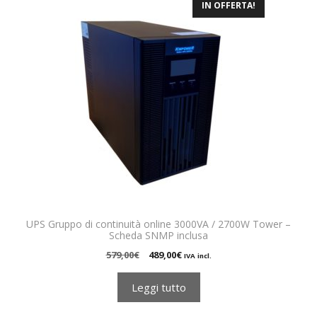
IN OFFERTA!
UPS Gruppo di continuità online 3000VA / 2700W Tower –
Scheda SNMP inclusa
Il
Il
579,00
€
489,00
€
IVA incl.
prezzo
prezzo
originale
attuale
Leggi tutto
era:
è:
579,00€.
489,00€.