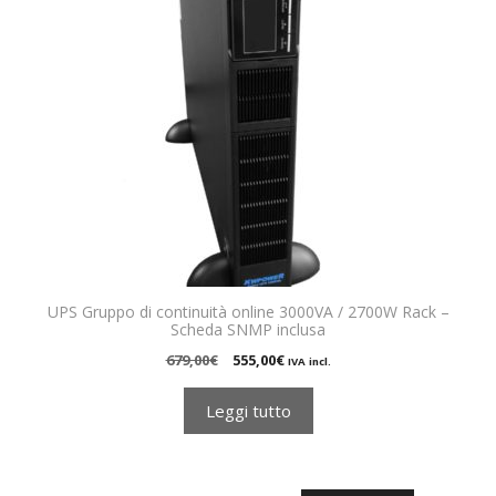
UPS Gruppo di continuità online 3000VA / 2700W Rack –
Scheda SNMP inclusa
Il
Il
679,00
€
555,00
€
IVA incl.
prezzo
prezzo
originale
attuale
Leggi tutto
era:
è:
679,00€.
555,00€.